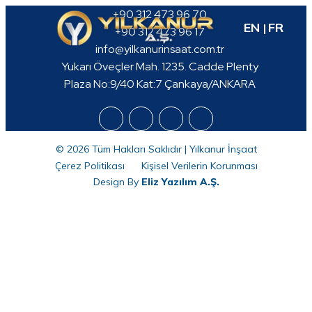
+90 312 473 96 70
EN
FR
+90 312 473 96 17
info@yilkanurinsaat.com.tr
Yukarı Öveçler Mah. 1235. Cadde Plenty
Plaza No:9/40 Kat:7 Çankaya/ANKARA
© 2026 Tüm Hakları Saklıdır | Yılkanur İnşaat
Çerez Politikası
Kişisel Verilerin Korunması
Design By
Eliz Yazılım A.Ş.