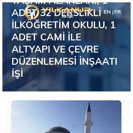
YAŞAM ALANLARI, 1
ADET 32 DERSLİKLİ
EN
FR
İLKÖĞRETİM OKULU, 1
ADET CAMİ İLE
ALTYAPI VE ÇEVRE
DÜZENLEMESİ İNŞAATI
İŞİ