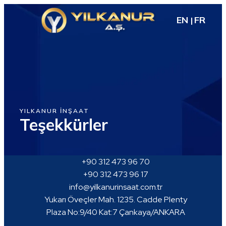
EN
FR
YILKANUR İNŞAAT
Teşekkürler
+90 312 473 96 70
+90 312 473 96 17
info@yilkanurinsaat.com.tr
Yukarı Öveçler Mah. 1235. Cadde Plenty
Plaza No:9/40 Kat:7 Çankaya/ANKARA